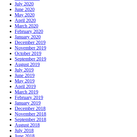
July 2020
June 2020
May 2020
April 2020
March 2020
February 2020
January 2020
December 2019
November 2019
October 2019
September 2019
August 2019
July 2019
June 2019
May 2019
April 2019
March 2019
February 2019
January 2019
December 2018
November 2018
September 2018
August 2018
July 2018
June 2018