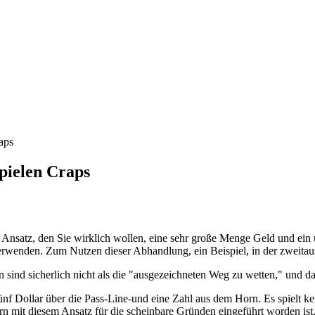
aps
pielen Craps
 Ansatz, den Sie wirklich wollen, eine sehr große Menge Geld und ein
 verwenden. Zum Nutzen dieser Abhandlung, ein Beispiel, in der zweita
sind sicherlich nicht als die "ausgezeichneten Weg zu wetten," und da
fünf Dollar über die Pass-Line-und eine Zahl aus dem Horn. Es spielt kei
ern mit diesem Ansatz für die scheinbare Gründen eingeführt worden ist