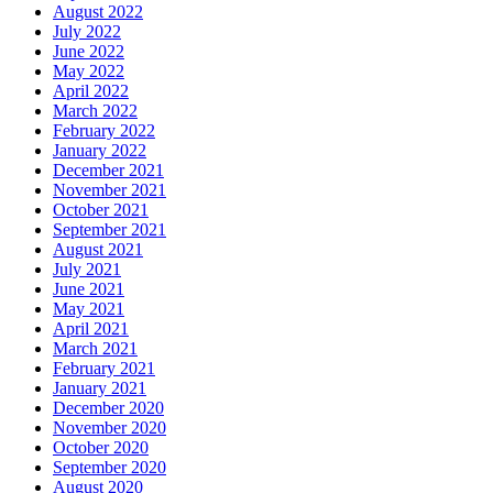
August 2022
July 2022
June 2022
May 2022
April 2022
March 2022
February 2022
January 2022
December 2021
November 2021
October 2021
September 2021
August 2021
July 2021
June 2021
May 2021
April 2021
March 2021
February 2021
January 2021
December 2020
November 2020
October 2020
September 2020
August 2020